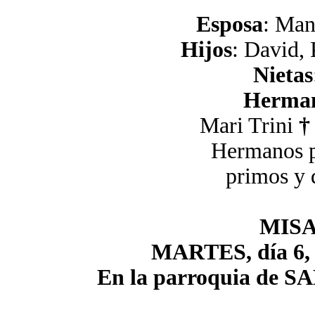
Esposa
: Man
Hijos
: David, 
Nietas
Herma
Mari Trini
†
Hermanos po
primos y 
MIS
MARTES, día 6, a
En la parroquia d