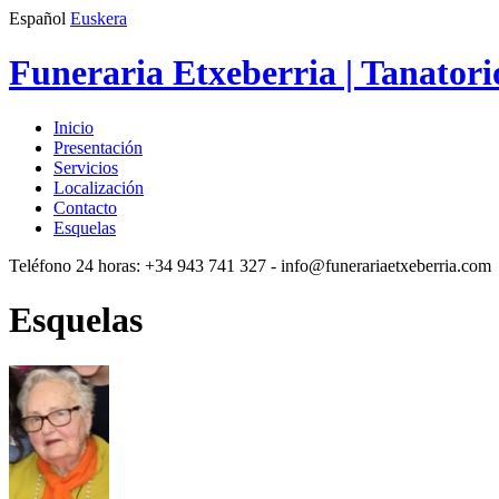
Español
Euskera
Funeraria Etxeberria | Tanatori
Inicio
Presentación
Servicios
Localización
Contacto
Esquelas
Teléfono 24 horas:
+34 943 741 327
- info@funerariaetxeberria.com
Esquelas