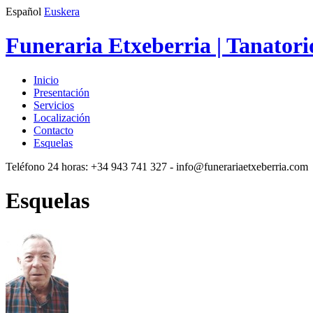
Español
Euskera
Funeraria Etxeberria | Tanatori
Inicio
Presentación
Servicios
Localización
Contacto
Esquelas
Teléfono 24 horas:
+34 943 741 327
- info@funerariaetxeberria.com
Esquelas