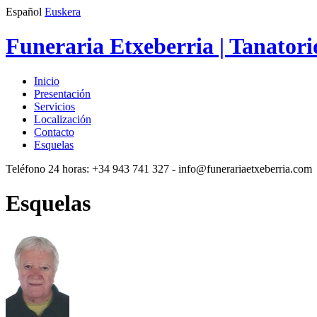
Español
Euskera
Funeraria Etxeberria | Tanatori
Inicio
Presentación
Servicios
Localización
Contacto
Esquelas
Teléfono 24 horas:
+34 943 741 327
- info@funerariaetxeberria.com
Esquelas