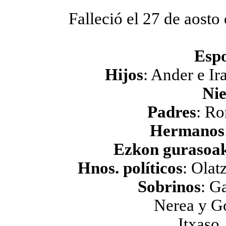
Falleció el 27 de aosto
Esp
Hijos
: Ander e Ir
Nie
Padres
: R
Hermanos
Ezkon gurasoa
Hnos. políticos
: Olat
Sobrinos
: G
Nerea y Go
Itxaso,