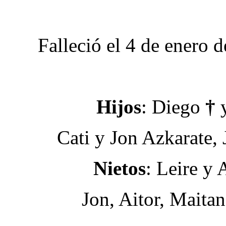
Falleció el 4 de enero 
Hijos
: Diego
†
y
Cati y Jon Azkarate,
Nietos
: Leire y 
Jon, Aitor, Maitane