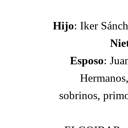
Hijo
: Iker Sánc
Nie
Esposo
: Jua
Hermanos, 
sobrinos, prim