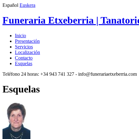
Español
Euskera
Funeraria Etxeberria | Tanatori
Inicio
Presentación
Servicios
Localización
Contacto
Esquelas
Teléfono 24 horas:
+34 943 741 327
- info@funerariaetxeberria.com
Esquelas