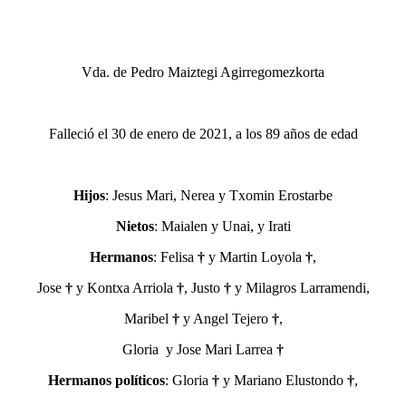
Vda. de Pedro Maiztegi Agirregomezkorta
Falleció el 30 de enero de 2021, a los 89 años de edad
Hijos
: Jesus Mari, Nerea y Txomin Erostarbe
Nietos
: Maialen y Unai, y Irati
Hermanos
: Felisa
†
y Martin Loyola
†
,
Jose
†
y Kontxa Arriola
†
, Justo
†
y Milagros Larramendi,
Maribel
†
y Angel Tejero
†
,
Gloria
y Jose Mari Larrea
†
Hermanos políticos
: Gloria
†
y Mariano Elustondo
†
,