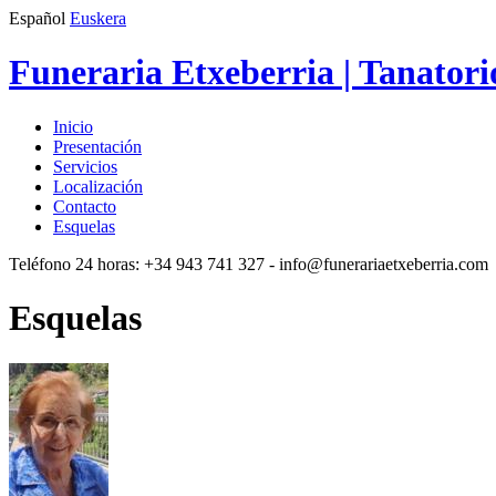
Español
Euskera
Funeraria Etxeberria | Tanatori
Inicio
Presentación
Servicios
Localización
Contacto
Esquelas
Teléfono 24 horas:
+34 943 741 327
- info@funerariaetxeberria.com
Esquelas