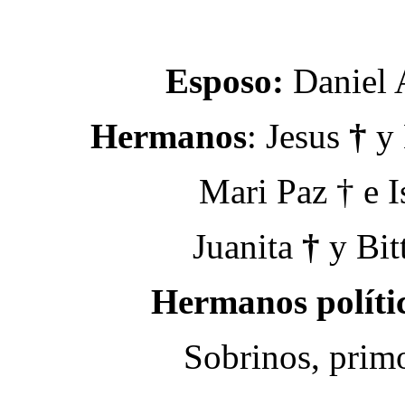
Esposo:
Daniel 
Hermanos
: Jesus
†
y 
Mari Paz † e I
Juanita
†
y Bit
Hermanos políti
Sobrinos, prim