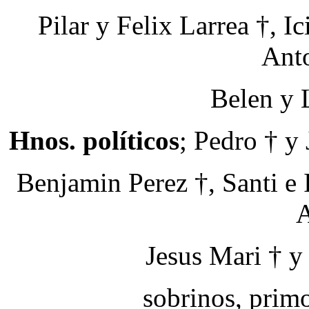
Pilar y Felix Larrea †, I
Anto
Belen y 
Hnos. políticos
; Pedro † y
Benjamin Perez †, Santi e
A
Jesus Mari † y
sobrinos, prim