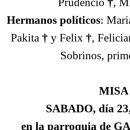
Prudencio
†
, M
Hermanos políticos
: Mar
Pakita
†
y Felix
†
, Felici
Sobrinos, prim
MISA
SABADO, día 23, 
en la parroquia d