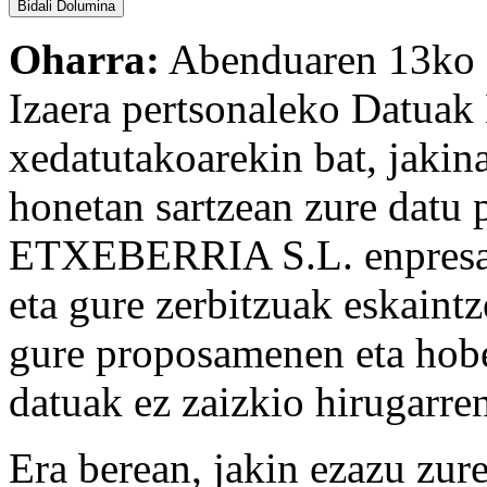
Oharra:
Abenduaren 13ko 
Izaera pertsonaleko Datuak
xedatutakoarekin bat, jakin
honetan sartzean zure dat
ETXEBERRIA S.L. enpresare
eta gure zerbitzuak eskaintze
gure proposamenen eta hobe
datuak ez zaizkio hirugarre
Era berean, jakin ezazu zur