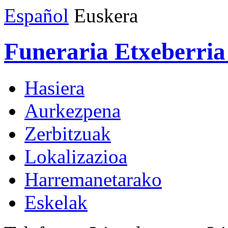
Español
Euskera
Funeraria Etxeberria 
Hasiera
Aurkezpena
Zerbitzuak
Lokalizazioa
Harremanetarako
Eskelak