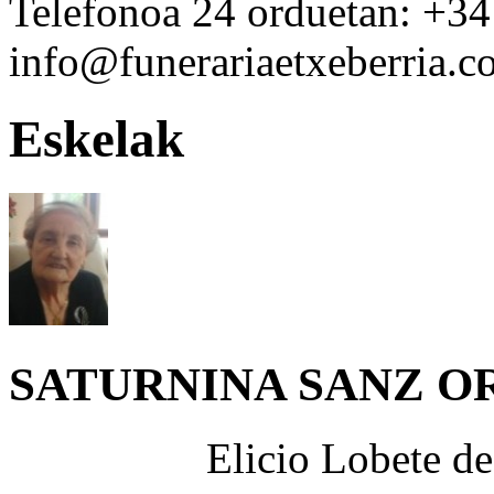
Telefonoa 24 orduetan:
+34
info@funerariaetxeberria.
Eskelak
SATURNINA SANZ O
Elicio Lobete de