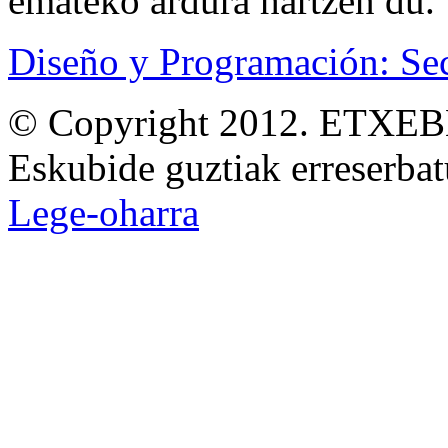
emateko ardura hartzen du.
Diseño y Programación: Se
© Copyright 2012. ETXEBE
Eskubide guztiak erreserbat
Lege-oharra