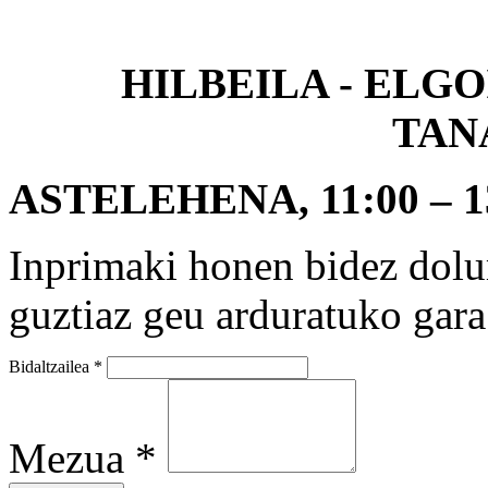
HILBEILA - ELG
TAN
ASTELEHENA, 11:00 – 13:
Inprimaki honen bidez dolu
guztiaz geu arduratuko gara
Bidaltzailea
*
Mezua
*