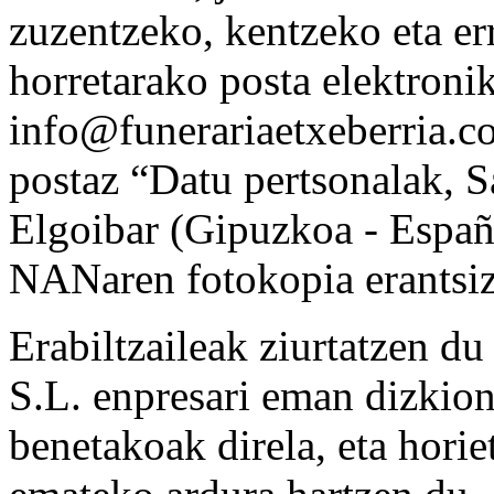
zuzentzeko, kentzeko eta er
horretarako posta elektroni
info@funerariaetxeberria.c
postaz “Datu pertsonalak, 
Elgoibar (Gipuzkoa - España
NANaren fotokopia erantsiz
Erabiltzaileak ziurtatz
S.L. enpresari eman dizkion
benetakoak direla, eta horie