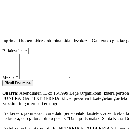
Inprimaki honen bidez dolumina bidal dezakezu. Gainerako guztiaz g
Bidaltzailea
*
Mezua
*
Oharra:
Abenduaren 13ko 15/1999 Lege Organikoan, Izaera pertsonale
FUNERARIA ETXEBERRIA S.L. enpresaren fitxategietan gordeko direla,
zaizkio hirugarren bati emango.
Era berean, jakin ezazu zure datu pertsonalak ikusteko, zuzentzeko, 
helbidera, edo gutuna ohiko postaz “Datu pertsonalak, Santa Klara 1
Erabiltzaileak ziurtatzen du FUNERARIA ETXEBERRIA S.L. enpresari e